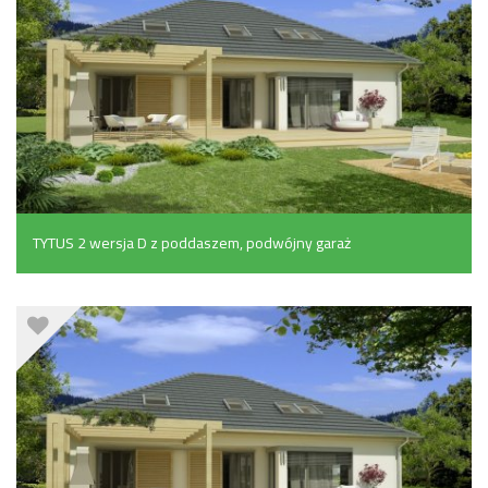
TYTUS 2 wersja D z poddaszem, podwójny garaż
(184.3 m²)