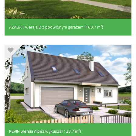
AZALIA II wersja D z podwójnym garażem (169.7 m²)
KEVIN wersja A bez wykusza (129.7 m²)