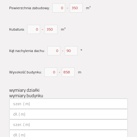
Powierzchnia zabudowy:
-
m²
Kubatura:
-
m²
Kąt nachylenia dachu:
-
°
Wysokość budynku:
-
m
wymiary działki
wymiary budynku