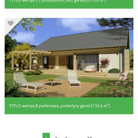
TYTUS wersja B parterowa, podwójny garaż (133.4 m²)