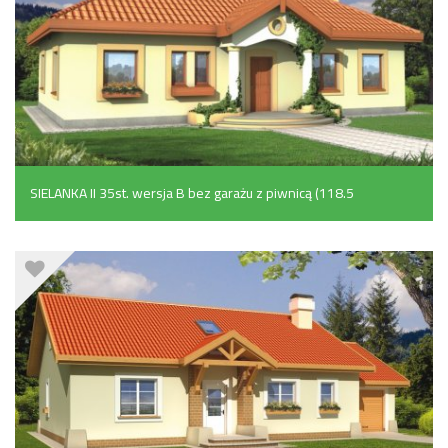
SIELANKA II 35st. wersja B bez garażu z piwnicą (118.5
m²)