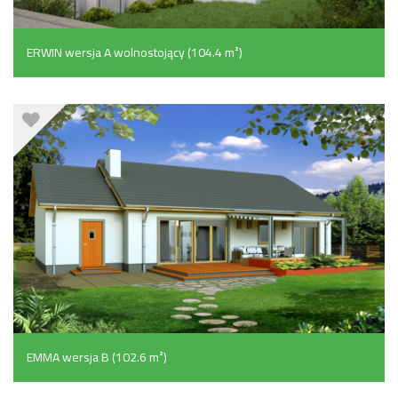
ERWIN wersja A wolnostojący (104.4 m²)
EMMA wersja B (102.6 m²)