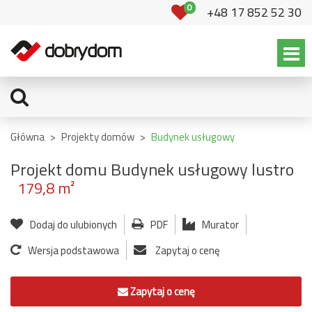
0
+48 17 852 52 30
Główna
>
Projekty domów
>
Budynek usługowy
Projekt domu Budynek usługowy lustro
179,8 m²
Dodaj do ulubionych
PDF
Murator
Wersja podstawowa
Zapytaj o cenę
Zapytaj o cenę