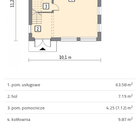
2
1. pom. usługowe
63.58 m
2
2. hol
7.19 m
2
3. pom. pomocnicze
4.25 (7.12) m
2
4. kotłownia
9.87 m