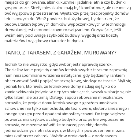
miejsca do grillowania, altanki, kuchnie i jadalnie letnie czy budynki
gospodarcze. Strefy mieszkalne mają być komfortowe, ale nie muszą
być wyjątkowo przestrzenne. Wystarczy przejrzeć projekty domów
letniskowych do 35m2 powierzchni użytkowej, by dostrzec, że
budowa takich typowych domków wypoczynkowych w technologii
drewnianej jest ekonomicznym rozwiązaniem. Oczywiście, jeśli
weźmiemy pod uwagę szybkość budowy, wygodę oraz koszty
materiałów i wyjątkowy charakter budynku.
TANIO, Z TARASEM, Z GARAŻEM, MUROWANY?
Jednak to nie wszystko, gdyż wybór jest naprawdę szeroki.
Chociażby tanie projekty domów letniskowych z tarasem zapewnią
nam niezapomniane wrażenia estetyczne, gdy będziemy rankiem
obserwować świt i popijać smaczną kawę, siedząc na tarasie. Myli się
jednak ten, kto myśli, że letniskowe domy nadają się tylko do
zamieszkiwania jedynie w ciepłych miesiącach, wszak wakacje są nie
tylko latem, ale też zimą. Dlatego zapotrzebowanie mieszkańców
sprawiło, że projekt domu letniskowego z garażem umożliwia
schowanie nie tylko samochodu, ale też roweru, skuteru śnieżnego i
innego sprzętu przed opadami atmosferycznymi. Do tego większa
powierzchnia użytkowa całego budynku oraz pełne wyposażenie
sprawia, że możemy mówić, że to raczej projekty domów
jednorodzinnych letniskowych, w których z powodzeniem można
mieszkać przez cały rok. Wybór w projektach – z poddaszem