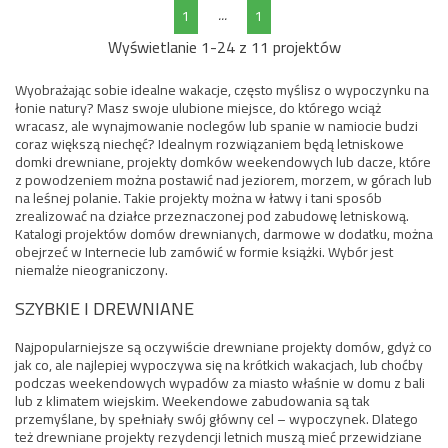
...
1
1
Wyświetlanie 1-24 z 11 projektów
Wyobrażając sobie idealne wakacje, często myślisz o wypoczynku na
łonie natury? Masz swoje ulubione miejsce, do którego wciąż
wracasz, ale wynajmowanie noclegów lub spanie w namiocie budzi
coraz większą niechęć? Idealnym rozwiązaniem będą letniskowe
domki drewniane, projekty domków weekendowych lub dacze, które
z powodzeniem można postawić nad jeziorem, morzem, w górach lub
na leśnej polanie. Takie projekty można w łatwy i tani sposób
zrealizować na działce przeznaczonej pod zabudowę letniskową.
Katalogi projektów domów drewnianych, darmowe w dodatku, można
obejrzeć w Internecie lub zamówić w formie książki. Wybór jest
niemalże nieograniczony.
SZYBKIE I DREWNIANE
Najpopularniejsze są oczywiście drewniane projekty domów, gdyż co
jak co, ale najlepiej wypoczywa się na krótkich wakacjach, lub choćby
podczas weekendowych wypadów za miasto właśnie w domu z bali
lub z klimatem wiejskim. Weekendowe zabudowania są tak
przemyślane, by spełniały swój główny cel – wypoczynek. Dlatego
też drewniane projekty rezydencji letnich muszą mieć przewidziane