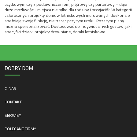
użytkowym czy z podpiwniczeniem, piętrowy czy parterowy – daje
dużo możliwości i miejsca nie tylko dla rodziny i przyjaciół. W kategorii
całorocznych projekty domów letniskowych murowanych doskonale
spełniają swoją funkcję, nie tracąc przy tym uroku. Poza tym plany
można spersonalizować. Dostosować do indywidualnych gustów, jak i
specyfiki działki projekty drewniane, domki letniskowe.
DOBRY DOM
O NAS
KONTAKT
SERWISY
POLECANE FIRMY