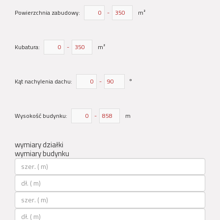
Powierzchnia zabudowy:
-
m²
Kubatura:
-
m²
Kąt nachylenia dachu:
-
°
Wysokość budynku:
-
m
wymiary działki
wymiary budynku