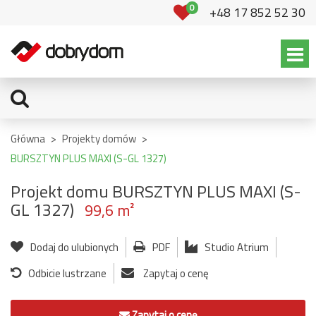
0
+48 17 852 52 30
Główna
>
Projekty domów
>
BURSZTYN PLUS MAXI (S-GL 1327)
Projekt domu BURSZTYN PLUS MAXI (S-
GL 1327)
99,6 m²
Dodaj do ulubionych
PDF
Studio Atrium
Odbicie lustrzane
Zapytaj o cenę
Zapytaj o cenę