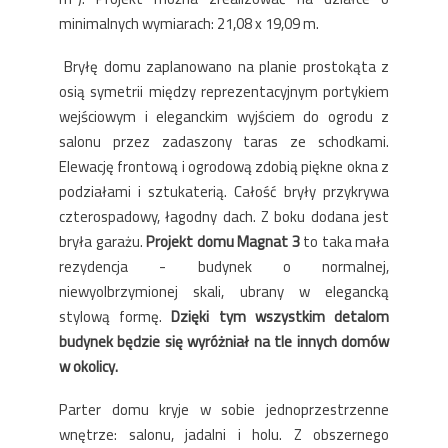
minimalnych wymiarach: 21,08 x 19,09 m.
Bryłę domu zaplanowano na planie prostokąta z
osią symetrii między reprezentacyjnym portykiem
wejściowym i eleganckim wyjściem do ogrodu z
salonu przez zadaszony taras ze schodkami.
Elewację frontową i ogrodową zdobią piękne okna z
podziałami i sztukaterią. Całość bryły przykrywa
czterospadowy, łagodny dach. Z boku dodana jest
bryła garażu.
Projekt domu Magnat 3
to taka mała
rezydencja - budynek o normalnej,
niewyolbrzymionej skali, ubrany w elegancką
stylową formę.
Dzięki tym wszystkim detalom
budynek będzie się wyróżniał na tle innych domów
w okolicy.
Parter domu kryje w sobie jednoprzestrzenne
wnętrze: salonu, jadalni i holu. Z obszernego