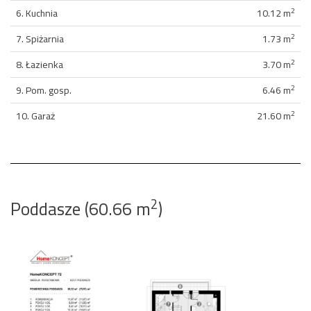
2
6. Kuchnia
10.12 m
2
7. Spiżarnia
1.73 m
2
8. Łazienka
3.70 m
2
9. Pom. gosp.
6.46 m
2
10. Garaż
21.60 m
2
Poddasze (60.66 m
)