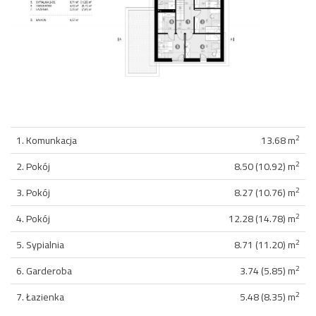
2
1. Komunkacja
13.68 m
2
2. Pokój
8.50 (10.92) m
2
3. Pokój
8.27 (10.76) m
2
4. Pokój
12.28 (14.78) m
2
5. Sypialnia
8.71 (11.20) m
2
6. Garderoba
3.74 (5.85) m
2
7. Łazienka
5.48 (8.35) m