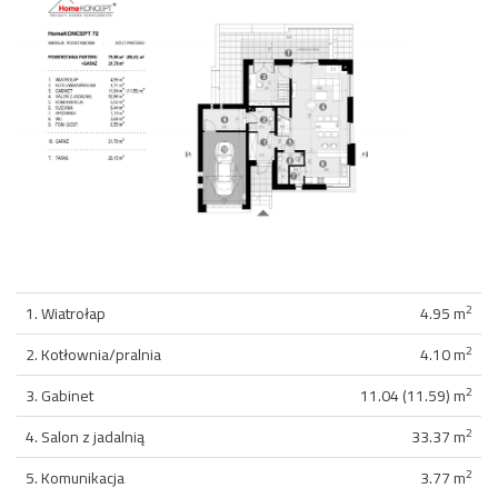
2
1. Wiatrołap
4.95 m
2
2. Kotłownia/pralnia
4.10 m
2
3. Gabinet
11.04 (11.59) m
2
4. Salon z jadalnią
33.37 m
2
5. Komunikacja
3.77 m