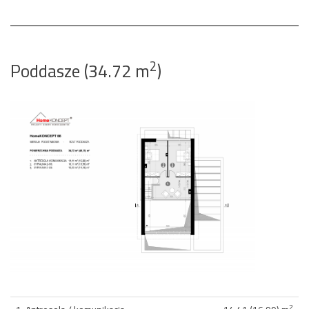
2
Poddasze (34.72 m
)
2