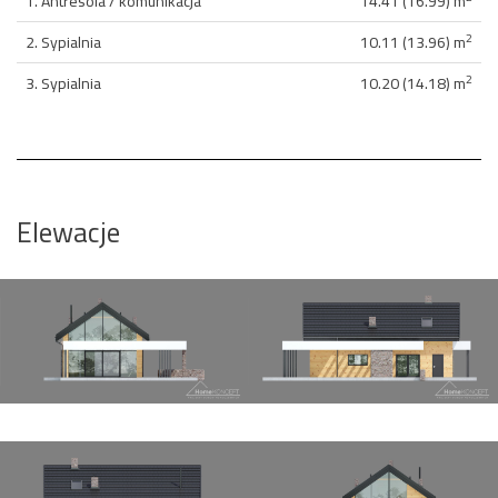
1. Antresola / komunikacja
14.41 (16.99) m
2
2. Sypialnia
10.11 (13.96) m
2
3. Sypialnia
10.20 (14.18) m
Elewacje