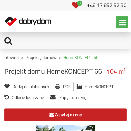
0
+48 17 852 52 30
Główna
>
Projekty domów
>
HomeKONCEPT 66
Projekt domu HomeKONCEPT 66
104 m²
Dodaj do ulubionych
PDF
HomeKONCEPT
Odbicie lustrzane
Zapytaj o cenę
Zapytaj o cenę