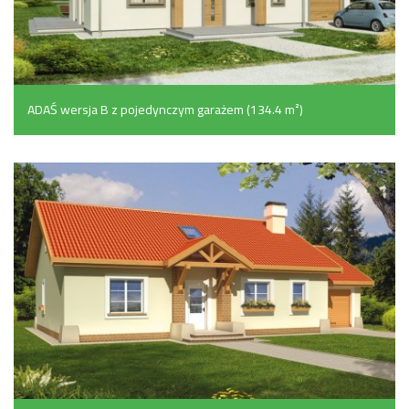
ADAŚ wersja B z pojedynczym garażem (134.4 m²)