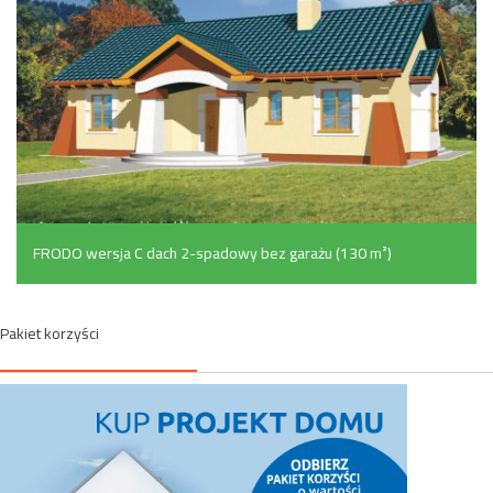
FRODO wersja C dach 2-spadowy bez garażu (130 m²)
Pakiet korzyści