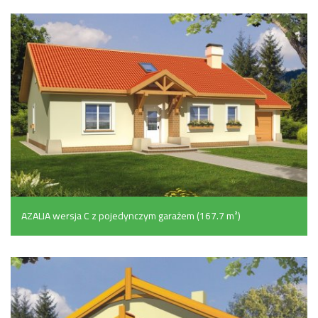
AZALIA wersja C z pojedynczym garażem (167.7 m²)