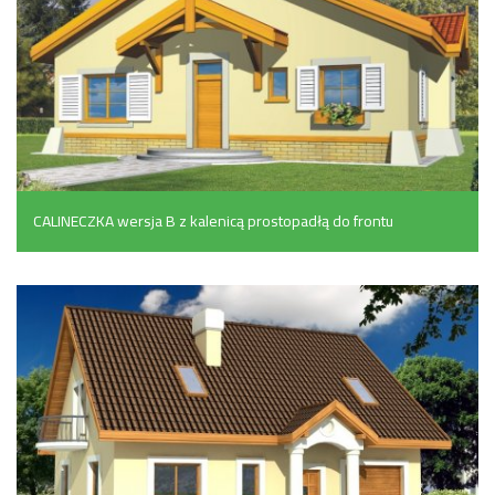
CALINECZKA wersja B z kalenicą prostopadłą do frontu
(136 m²)