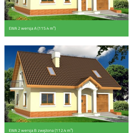
EWA 2 wersja A (115.4 m²)
EWA 2 wersja B zwężona (112.4 m²)