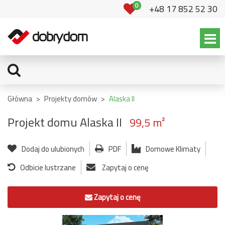
0
+48 17 852 52 30
Główna
>
Projekty domów
>
Alaska II
Projekt domu Alaska II
99,5 m²
Dodaj do ulubionych
PDF
Domowe Klimaty
Odbicie lustrzane
Zapytaj o cenę
Zapytaj o cenę