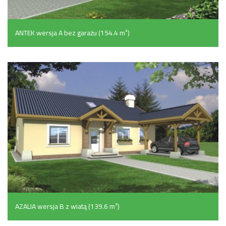
ANTEK wersja A bez garażu (154.4 m²)
AZALIA wersja B z wiatą (139.6 m²)