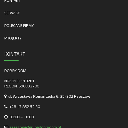
KONTAKT
SERWISY
POLECANE FIRMY
PROJEKTY
KONTAKT
DOBRY DOM
NIP: 8131118261
REGON: 690393700
ul. Wrzesława Romańczuka 6, 35-302 Rzeszów
+48 17 852 52 30
08:00 – 16:00
rzeszow@grupadobrydom.pl