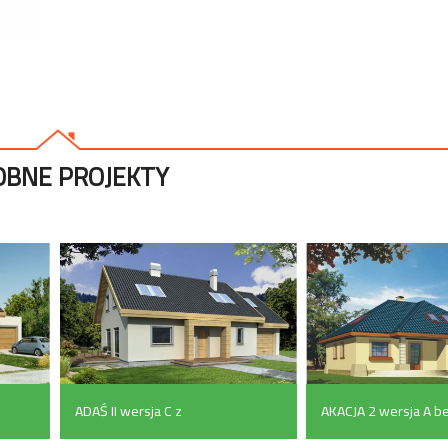
BNE PROJEKTY
ADAŚ II wersja C z
AKACJA 2 wersja A b
podwójnym garażem
garażu (158 m²)