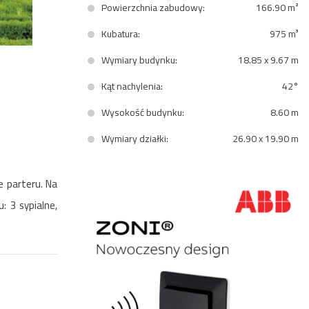
Powierzchnia zabudowy:
166.90 m²
Kubatura:
975 m³
Wymiary budynku:
18.85 x 9.67 m
Kąt nachylenia:
42°
Wysokość budynku:
8.60 m
Wymiary działki:
26.90 x 19.90 m
 parteru. Na
: 3 sypialne,