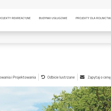
ROJEKTY REKREACYJNE
BUDYNKI USŁUGOWE
PROJEKTY DLA ROLNICTW
0
KONDYGNACJE:
nowania i Projektowania
Odbicie lustrzane
Zapytaj o cenę
lny
inwentarskie
parterowy
pi
ścią
sauna
wielokondygnacyjny
GARAŻE:
bez garażu
1-
-
owe