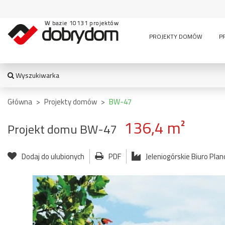
W bazie 10131 projektów
PROJEKTY DOMÓW
P
Wyszukiwarka
WYSZUKIWARKA
Główna
>
Projekty domów
>
BW-47
136,4 m²
Projekt domu BW-47
TYPY BUDYNKU:
Dodaj do ulubionych
PDF
Jeleniogórskie Biuro Pla
jednorodzinny
altana
bud. socja
dom z czę
dwurodzinny
garaż
usługową
garaż z częścią
wielomieszkaniowy
mieszkalną
usługowe
letniskowy
stajnia
wiata
pensjonaty,
bud.
garażowo
zajazdy i inne
gospodarczy
magazyn