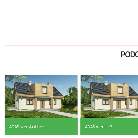
PODO
ADAŚ wersja A bez
ADAŚ wersja B z
garażu (107.7 m²)
pojedynczym garażem