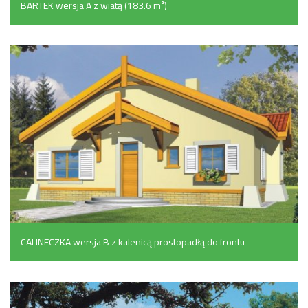
BARTEK wersja A z wiatą (183.6 m²)
CALINECZKA wersja B z kalenicą prostopadłą do frontu
(136 m²)