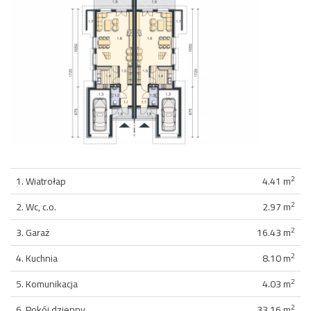
2
1. Wiatrołap
4.41 m
2
2. Wc, c.o.
2.97 m
2
3. Garaż
16.43 m
2
4. Kuchnia
8.10 m
2
5. Komunikacja
4.03 m
2
6. Pokój dzienny
33.16 m