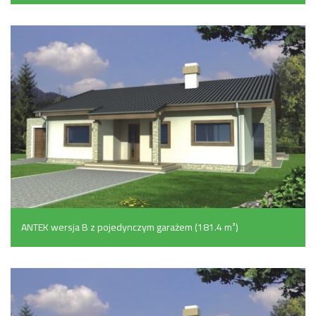
ANTEK wersja B z pojedynczym garażem (181.4 m²)