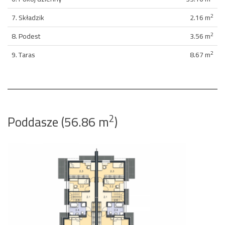
2
7. Składzik
2.16 m
2
8. Podest
3.56 m
2
9. Taras
8.67 m
2
Poddasze (56.86 m
)