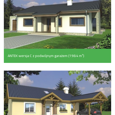
ANTEK wersja C z podwójnym garażem (198.4 m²)