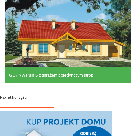
GIENIA wersja B z garażem pojedynczym strop
drewniany (149.6 m²)
Pakiet korzyści