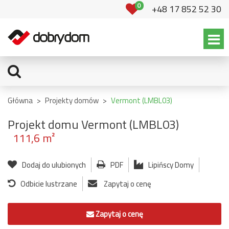
0
+48 17 852 52 30
Główna
>
Projekty domów
>
Vermont (LMBL03)
Projekt domu Vermont (LMBL03)
111,6 m²
Dodaj do ulubionych
PDF
Lipińscy Domy
Odbicie lustrzane
Zapytaj o cenę
Zapytaj o cenę