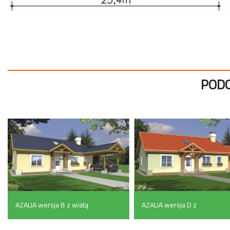
PODO
AZALIA wersja B z wiatą
AZALIA wersja D z
(139.6 m²)
podwójnym garażem