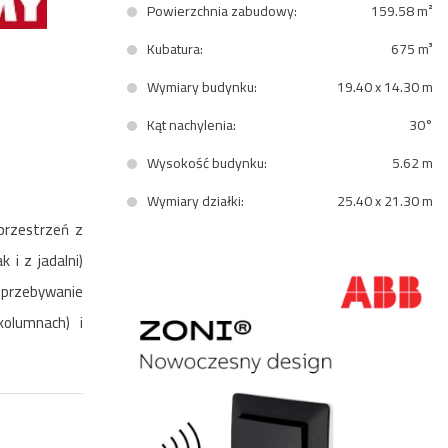
Powierzchnia zabudowy:
159.58 m²
Kubatura:
675 m³
Wymiary budynku:
19.40 x 14.30 m
Kąt nachylenia:
30°
Wysokość budynku:
5.62 m
Wymiary działki:
25.40 x 21.30 m
przestrzeń z
 i z jadalni)
 przebywanie
olumnach) i