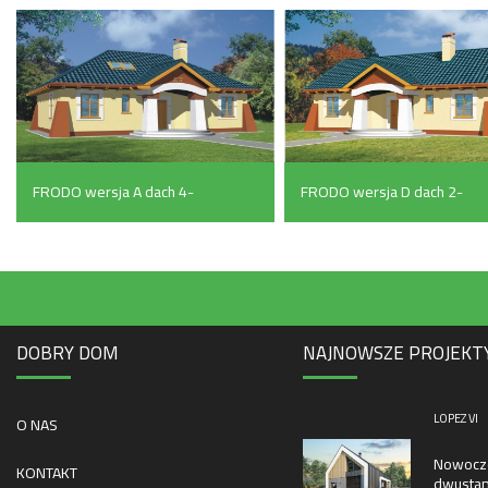
(182.5 m²)
FRODO wersja A dach 4-
FRODO wersja D dach 2-
spadowy bez garażu
spadowy z pojedynczym
(130 m²)
garażem (159 m²)
DOBRY DOM
NAJNOWSZE PROJEKT
LOPEZ VI
O NAS
Nowocze
KONTAKT
dwustan