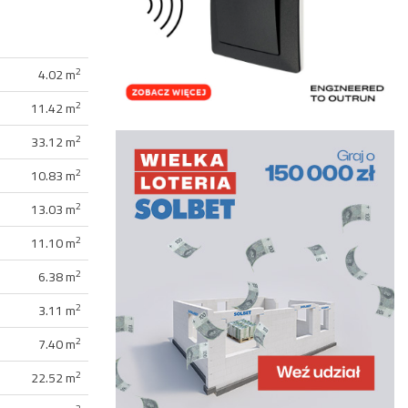
2
4.02 m
2
11.42 m
2
33.12 m
2
10.83 m
2
13.03 m
2
11.10 m
2
6.38 m
2
3.11 m
2
7.40 m
2
22.52 m