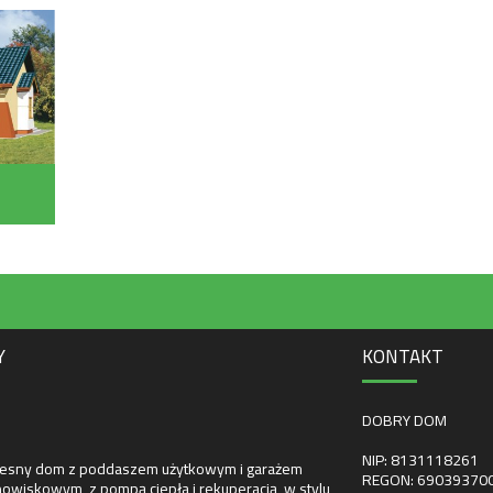
(183.6 m²)
Y
KONTAKT
DOBRY DOM
NIP: 8131118261
sny dom z poddaszem użytkowym i garażem
REGON: 69039370
owiskowym, z pompą ciepła i rekuperacją, w stylu