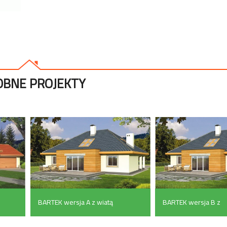
BNE PROJEKTY
BARTEK wersja A z wiatą
BARTEK wersja B z
(183.6 m²)
pojedynczym garaż