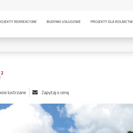
ROJEKTY REKREACYJNE
BUDYNKI USŁUGOWE
PROJEKTY DLA ROLNICTW
²
0
KONDYGNACJE:
icie lustrzane
Zapytaj o cenę
lny
inwentarskie
parterowy
pi
ścią
sauna
wielokondygnacyjny
GARAŻE:
bez garażu
1-
-
owe