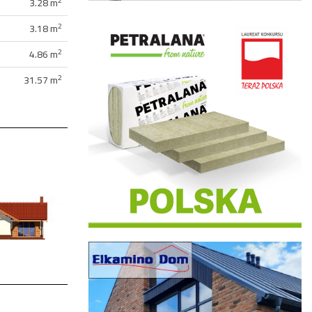
2
3.28 m
2
3.18 m
2
4.86 m
2
31.57 m