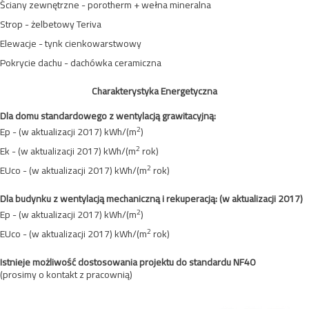
Ściany zewnętrzne - porotherm + wełna mineralna
Strop - żelbetowy Teriva
Elewacje - tynk cienkowarstwowy
Pokrycie dachu - dachówka ceramiczna
Charakterystyka Energetyczna
Dla domu standardowego z wentylacją grawitacyjną:
2
Ep - (w aktualizacji 2017) kWh/(m
)
2
Ek - (w aktualizacji 2017) kWh/(m
rok)
2
EUco - (w aktualizacji 2017) kWh/(m
rok)
Dla budynku z wentylacją mechaniczną i rekuperacją:
(w aktualizacji 2017)
2
Ep - (w aktualizacji 2017) kWh/(m
)
2
EUco - (w aktualizacji 2017) kWh/(m
rok)
Istnieje możliwość dostosowania projektu do standardu NF40
(prosimy o kontakt z pracownią)