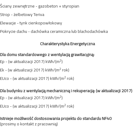
Ściany zewnętrzne - gazobeton + styropian
Strop - żelbetowy Teriva
Elewacje - tynk cienkopowłokowy
Pokrycie dachu - dachówka ceramiczna lub blachodachówka
Charakterystyka Energetyczna
Dla domu standardowego z wentylacją grawitacyjną:
2
Ep - (w aktualizacji 2017) kWh/(m
)
2
Ek - (w aktualizacji 2017) kWh/(m
rok)
2
EUco - (w aktualizacji 2017) kWh/(m
rok)
Dla budynku z wentylacją mechaniczną i rekuperacją:
(w aktualizacji 2017)
2
Ep - (w aktualizacji 2017) kWh/(m
)
2
EUco - (w aktualizacji 2017) kWh/(m
rok)
Istnieje możliwość dostosowania projektu do standardu NF40
(prosimy o kontakt z pracownią)