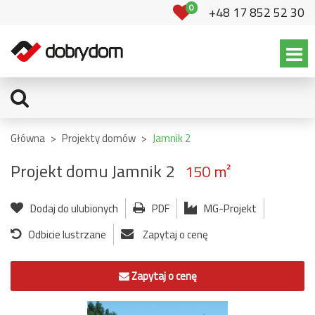
0
+48 17 852 52 30
Główna
>
Projekty domów
>
Jamnik 2
Projekt domu Jamnik 2
150 m²
Dodaj do ulubionych
PDF
MG-Projekt
Odbicie lustrzane
Zapytaj o cenę
Zapytaj o cenę