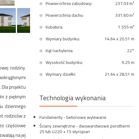
Powierzchnia zabudowy:
237.03 m²
Powierzchnia dachu:
331.60 m²
Kubatura:
1 555 m³
Wymiary budynku:
14.64 x 20.51 m
Kąt nachylenia:
22°
Wysokość budynku:
9.25 m
wej rodziny.
Wymiary działki:
21.64 x 28.51 m
aokrąglonymi
 Dla projektu
Technologia wykonania
lni z pięknym
ju dziennego
nt rodziców z
Fundamenty - betonowe wylewane
ież częściowe
Ściany zewnętrzne - dwuwarstwowe porotherm
25 lub U220 + 15 styropian
walają na jej