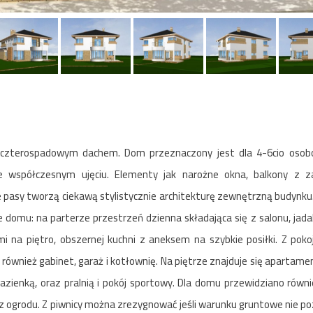
yta czterospadowym dachem. Dom przeznaczony jest dla 4-6cio osobo
e współczesnym ujęciu. Elementy jak narożne okna, balkony z z
e pasy tworzą ciekawą stylistycznie architekturę zewnętrzną budynku.
e domu: na parterze przestrzeń dzienna składająca się z salonu, jada
a piętro, obszernej kuchni z aneksem na szybkie posiłki. Z poko
również gabinet, garaż i kotłownię. Na piętrze znajduje się apartame
z łazienką, oraz pralnią i pokój sportowy. Dla domu przewidziano równ
 ogrodu. Z piwnicy można zrezygnować jeśli warunku gruntowe nie poz