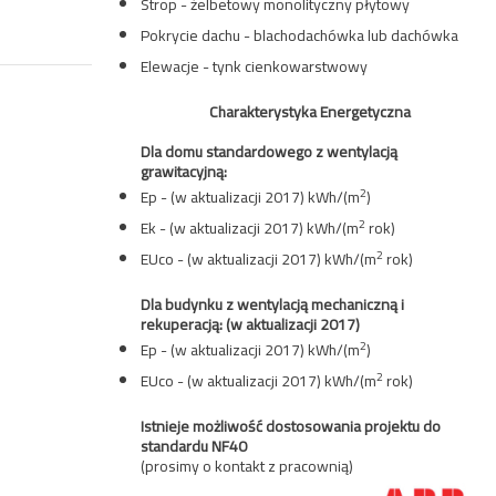
Strop - żelbetowy monolityczny płytowy
Pokrycie dachu - blachodachówka lub dachówka
Elewacje - tynk cienkowarstwowy
Charakterystyka Energetyczna
Dla domu standardowego z wentylacją
grawitacyjną:
2
Ep - (w aktualizacji 2017) kWh/(m
)
2
Ek - (w aktualizacji 2017) kWh/(m
rok)
2
EUco - (w aktualizacji 2017) kWh/(m
rok)
Dla budynku z wentylacją mechaniczną i
rekuperacją:
(w aktualizacji 2017)
2
Ep - (w aktualizacji 2017) kWh/(m
)
2
EUco - (w aktualizacji 2017) kWh/(m
rok)
Istnieje możliwość dostosowania projektu do
standardu NF40
(prosimy o kontakt z pracownią)