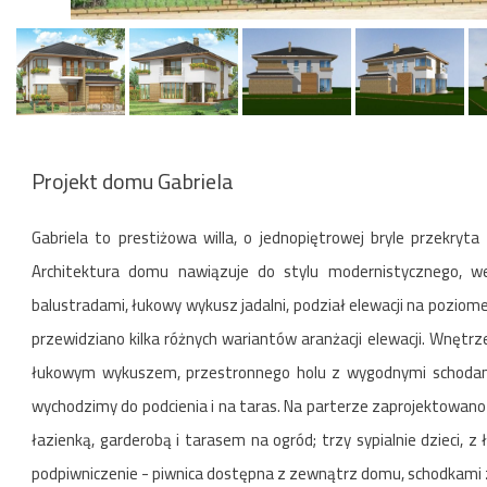
Projekt domu Gabriela
Gabriela to prestiżowa willa, o jednopiętrowej bryle przekr
Architektura domu nawiązuje do stylu modernistycznego, w
balustradami, łukowy wykusz jadalni, podział elewacji na poziom
przewidziano kilka różnych wariantów aranżacji elewacji. Wnętrz
łukowym wykuszem, przestronnego holu z wygodnymi schodami n
wychodzimy do podcienia i na taras. Na parterze zaprojektowano 
łazienką, garderobą i tarasem na ogród; trzy sypialnie dzieci, 
podpiwniczenie - piwnica dostępna z zewnątrz domu, schodkami z