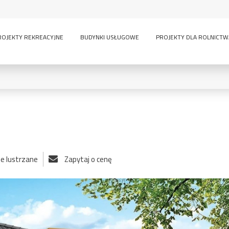
ROJEKTY REKREACYJNE
BUDYNKI USŁUGOWE
PROJEKTY DLA ROLNICTW
0
KONDYGNACJE:
ie lustrzane
Zapytaj o cenę
lny
inwentarskie
parterowy
pi
ścią
sauna
wielokondygnacyjny
GARAŻE:
bez garażu
1-
-
owe