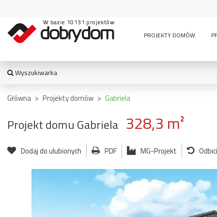
W bazie 10131 projektów
PROJEKTY DOMÓW
P
Wyszukiwarka
WYSZUKIWARKA
Główna
>
Projekty domów
>
Gabriela
328,3 m²
Projekt domu Gabriela
TYPY BUDYNKU:
Dodaj do ulubionych
PDF
MG-Projekt
Odbic
jednorodzinny
altana
bud. socja
dom z czę
dwurodzinny
garaż
usługową
garaż z częścią
wielomieszkaniowy
mieszkalną
usługowe
letniskowy
stajnia
wiata
pensjonaty,
bud.
garażowo
zajazdy i inne
gospodarczy
magazyn