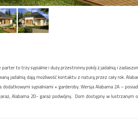
parter to trzy sypialnie i duży przestronny pokój z jadalnią i zadasz
waną jadalnią dają możliwość kontaktu z naturą przez cały rok. Alab
ma dodatkowymi sypialniami + garderoby. Wersja Alabama 2A – posia
garaż, Alabama 2D- garaż podwójny. Dom dostępny w lustrzanym od