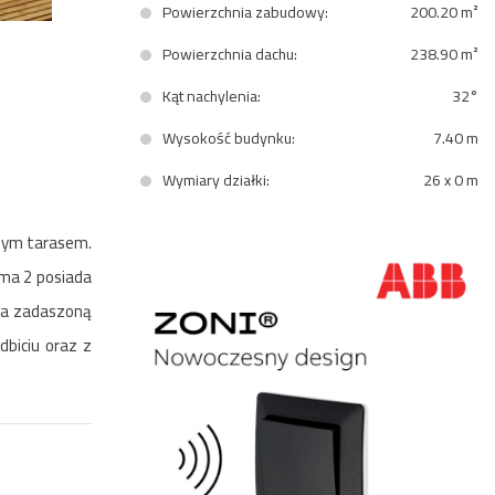
Powierzchnia zabudowy:
200.20 m²
Powierzchnia dachu:
238.90 m²
Kąt nachylenia:
32°
Wysokość budynku:
7.40 m
Wymiary działki:
26 x 0 m
onym tarasem.
ama 2 posiada
da zadaszoną
biciu oraz z