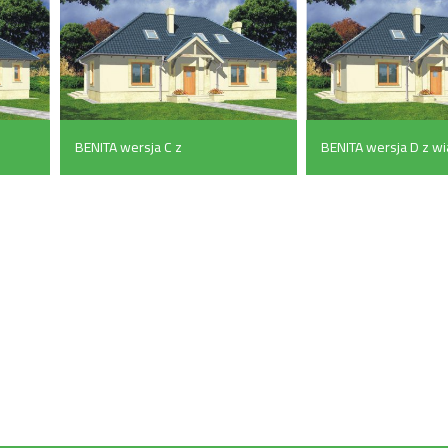
BENITA wersja C z
BENITA wersja D z wi
podwójnym garażem
(154.8 m²)
(185.4 m²)