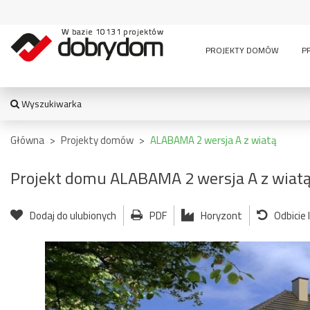
W bazie 10131 projektów
PROJEKTY DOMÓW
P
Wyszukiwarka
WYSZUKIWARKA
Główna
>
Projekty domów
>
ALABAMA 2 wersja A z wiatą
Projekt domu ALABAMA 2 wersja A z wiat
TYPY BUDYNKU:
Dodaj do ulubionych
PDF
Horyzont
Odbicie
jednorodzinny
altana
bud. socja
dom z czę
dwurodzinny
garaż
usługową
garaż z częścią
wielomieszkaniowy
mieszkalną
usługowe
letniskowy
stajnia
wiata
pensjonaty,
bud.
garażowo
zajazdy i inne
gospodarczy
magazyn