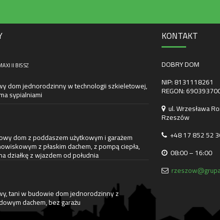
Y
KONTAKT
DOBRY DOM
XI II BIS SZ
NIP: 8131118261
wy dom jednorodzinny w technologii szkieletowej,
REGON: 69039370
ma sypialniami
ul. Wrzesława Ro
Rzeszów
+48 17 852 52 3
towy dom z poddaszem użytkowym i garażem
owiskowym z płaskim dachem, z pompą ciepła,
08:00 – 16:00
na działkę z wjazdem od południa
rzeszow@grupa
wy, tani w budowie dom jednorodzinny z
owym dachem, bez garażu