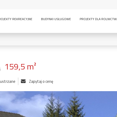
ROJEKTY REKREACYJNE
BUDYNKI USŁUGOWE
PROJEKTY DLA ROLNICTW
159,5 m²
ą
0
KONDYGNACJE:
 lustrzane
Zapytaj o cenę
lny
inwentarskie
parterowy
pi
ścią
sauna
wielokondygnacyjny
GARAŻE:
bez garażu
1-
-
owe