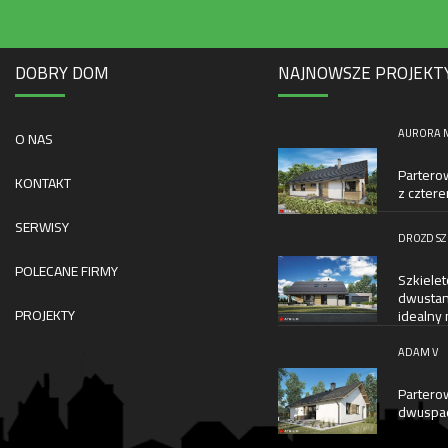
DOBRY DOM
NAJNOWSZE PROJEKT
AURORA MA
O NAS
Partero
KONTAKT
z cztere
SERWISY
DROZD SZ
POLECANE FIRMY
Szkiele
dwustan
PROJEKTY
idealny 
ADAM V
Partero
dwuspad