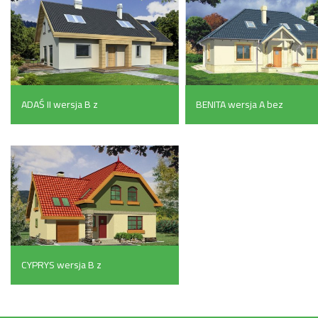
ADAŚ II wersja B z
BENITA wersja A bez
pojedynczym garażem
garażu (154.8 m²)
(129.5 m²)
CYPRYS wersja B z
podwójnym garażem
(164.9 m²)