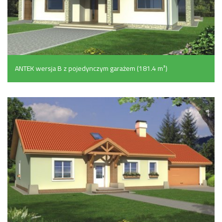
ANTEK wersja B z pojedynczym garażem (181.4 m²)