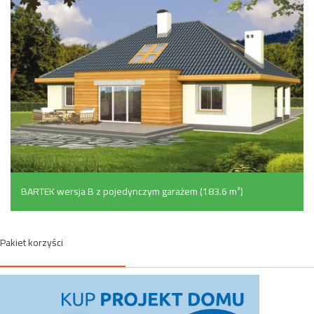
BARTEK wersja B z pojedynczym garażem (183.6 m²)
Pakiet korzyści