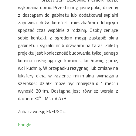
wykonania domu. Przestronny, jasny pokój dzienny
z dostępem do gabinetu lub dodatkowej sypialni
zapewnia duży komfort mieszkańcom lubiącym
spędzać czas wspólnie z rodziną. Osoby ceniące
sobie kontakt z ogrodem mogą zastąpić okna
gabinetu i sypialni nr 6 drzwiami na taras. Zaletą
projektu jest konieczność budowania tylko jednego
komina obsługującego kominek, kotłownię, garaż,
wc i kuchnię. W przypadku rezygnacji lub zmiany na
luksfery okna w łazience minimalna wymagana
szerokość działki może być mniejsza o 1 metr i
wynosić 20,1m. Dostępna jest również wersja z
o
dachem 30
- Mila IV A i B.
Zobacz wersję ENERGO+.
Google