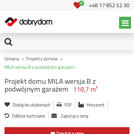
0
+48 17 852 52 30
Główna
>
Projekty domów
>
MILA wersja B z podwójnym garażem
Projekt domu MILA wersja B z
podwójnym garażem
118,7 m²
Dodaj do ulubionych
PDF
Horyzont
Odbicie lustrzane
Zapytaj o cenę
Zapytaj o cenę