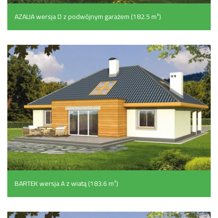
AZALIA wersja D z podwójnym garażem (182.5 m²)
BARTEK wersja A z wiatą (183.6 m²)