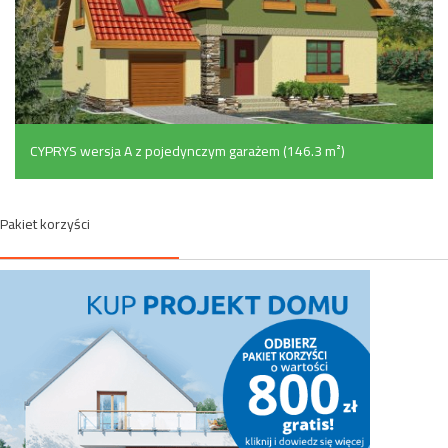
CYPRYS wersja A z pojedynczym garażem (146.3 m²)
Pakiet korzyści