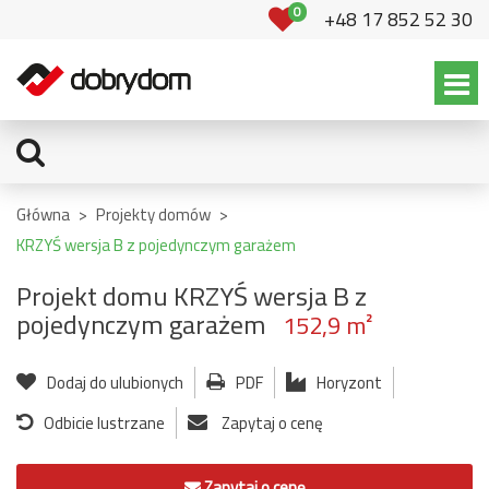
0
+48 17 852 52 30
Główna
>
Projekty domów
>
KRZYŚ wersja B z pojedynczym garażem
Projekt domu KRZYŚ wersja B z
pojedynczym garażem
152,9 m²
Dodaj do ulubionych
PDF
Horyzont
Odbicie lustrzane
Zapytaj o cenę
Zapytaj o cenę