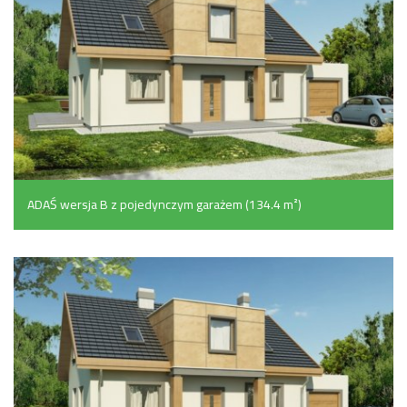
ADAŚ wersja B z pojedynczym garażem (134.4 m²)