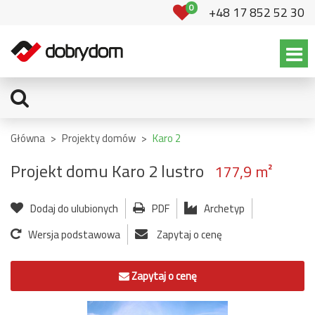
0
+48 17 852 52 30
Główna
>
Projekty domów
>
Karo 2
Projekt domu Karo 2 lustro
177,9 m²
Dodaj do ulubionych
PDF
Archetyp
Wersja podstawowa
Zapytaj o cenę
Zapytaj o cenę