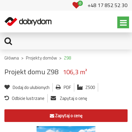
0
+48 17 852 52 30
Główna
>
Projekty domów
>
Z98
Projekt domu Z98
106,3 m²
Dodaj do ulubionych
PDF
Z500
Odbicie lustrzane
Zapytaj o cenę
Zapytaj o cenę