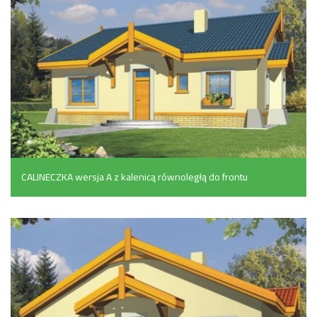
CALINECZKA wersja A z kalenicą równoległą do frontu
(136 m²)