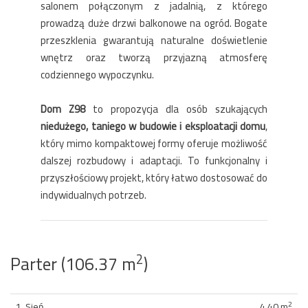
salonem połączonym z jadalnią, z którego
prowadzą duże drzwi balkonowe na ogród. Bogate
przeszklenia gwarantują naturalne doświetlenie
wnętrz oraz tworzą przyjazną atmosferę
codziennego wypoczynku.
Dom Z98
to propozycja dla osób szukających
niedużego, taniego w budowie i eksploatacji domu
,
który mimo kompaktowej formy oferuje możliwość
dalszej rozbudowy i adaptacji. To funkcjonalny i
przyszłościowy projekt, który łatwo dostosować do
indywidualnych potrzeb.
2
Parter (106.37 m
)
2
1. Sień
4.40 m