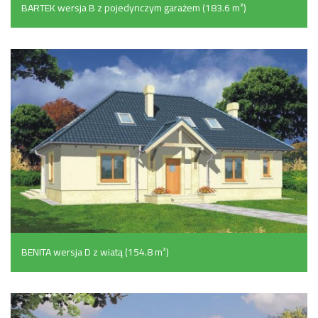
BARTEK wersja B z pojedynczym garażem (183.6 m²)
BENITA wersja D z wiatą (154.8 m²)