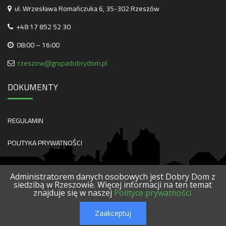
ul. Wrzesława Romańczuka 6, 35-302 Rzeszów
+48 17 852 52 30
08:00 – 16:00
rzeszow@grupadobrydom.pl
DOKUMENTY
REGULAMIN
POLITYKA PRYWATNOŚCI
Administratorem danych osobowych jest Dobry Dom z
siedzibą w Rzeszowie. Więcej informacji na ten temat
znajduje się w naszej
Polityce prywatności.
O NAS
KONTAKT
SERWISY
POLECANE FIRMY
PROJEKTY
Zaakceptuj
© 2026 DOBRY DOM. WSZELKIE PRAWA ZASTRZEŻONE.