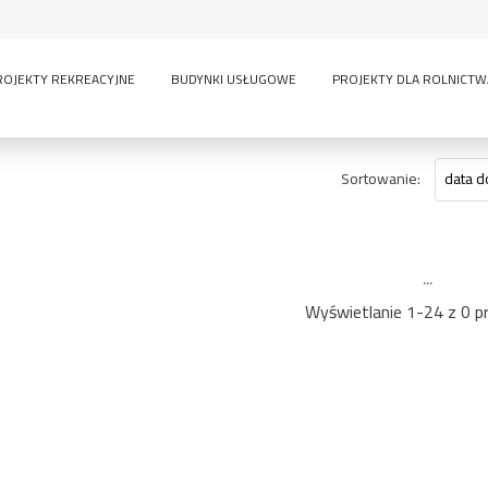
ROJEKTY REKREACYJNE
BUDYNKI USŁUGOWE
PROJEKTY DLA ROLNICTW
Sortowanie:
data d
...
Wyświetlanie 1-24 z 0 p