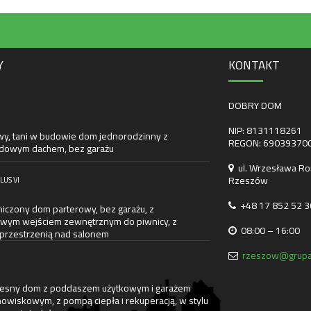
Y
KONTAKT
DOBRY DOM
NIP: 8131118261
wy, tani w budowie dom jednorodzinny z
REGON: 69039370
owym dachem, bez garażu
ul. Wrzesława Ro
Rzeszów
LUS VI
+48 17 852 52 3
iczony dom parterowy, bez garażu, z
wym wejściem zewnętrznym do piwnicy, z
08:00 – 16:00
 przestrzenią nad salonem
rzeszow@grupa
sny dom z poddaszem użytkowym i garażem
owiskowym, z pompą ciepła i rekuperacją, w stylu