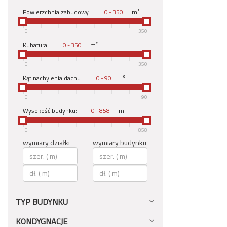
Powierzchnia zabudowy:
-
m²
0
350
Kubatura:
-
m²
0
350
Kąt nachylenia dachu:
-
°
0
90
Wysokość budynku:
-
m
0
858
wymiary działki
wymiary budynku
TYP BUDYNKU
KONDYGNACJE