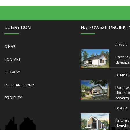
DOBRY DOM
NAJNOWSZE PROJEKT
ADAM V
O NAS
Partero
KONTAKT
dwuspad
SERWISY
OLIMPIA P
POLECANE FIRMY
Podpiwn
dodatko
PROJEKTY
otwartą
LOPEZ VI
Nowocze
dwustan