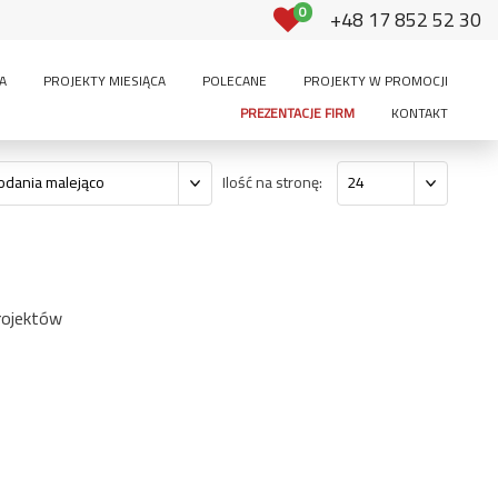
0
+48 17 852 52 30
A
PROJEKTY MIESIĄCA
POLECANE
PROJEKTY W PROMOCJI
PREZENTACJE FIRM
KONTAKT
Ilość na stronę:
odania malejąco
24
rojektów