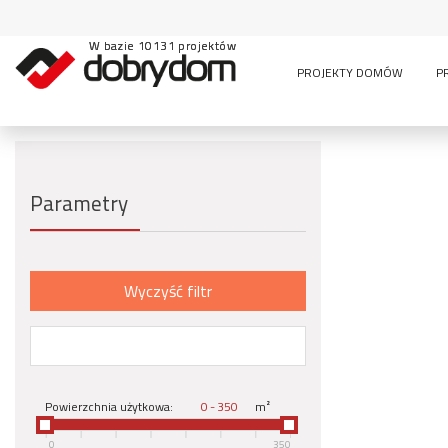
W bazie 10131 projektów
PROJEKTY DOMÓW
P
Parametry
Wyczyść filtr
Powierzchnia użytkowa:
-
m²
0
350