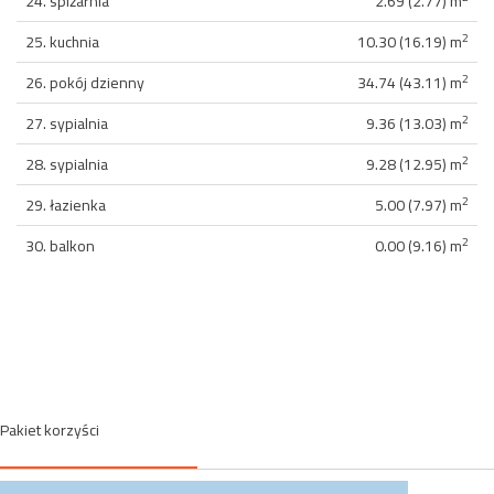
24. spiżarnia
2.69 (2.77) m
2
25. kuchnia
10.30 (16.19) m
2
26. pokój dzienny
34.74 (43.11) m
2
27. sypialnia
9.36 (13.03) m
2
28. sypialnia
9.28 (12.95) m
2
29. łazienka
5.00 (7.97) m
2
30. balkon
0.00 (9.16) m
Pakiet korzyści