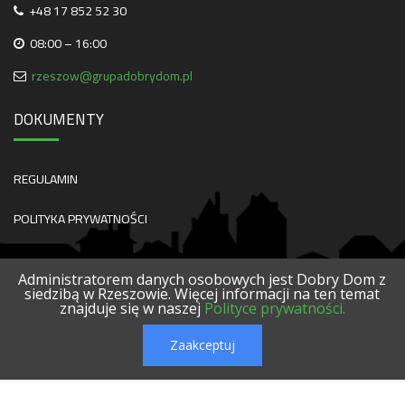
+48 17 852 52 30
08:00 – 16:00
rzeszow@grupadobrydom.pl
DOKUMENTY
REGULAMIN
POLITYKA PRYWATNOŚCI
Administratorem danych osobowych jest Dobry Dom z
siedzibą w Rzeszowie. Więcej informacji na ten temat
znajduje się w naszej
Polityce prywatności.
O NAS
KONTAKT
SERWISY
POLECANE FIRMY
PROJEKTY
Zaakceptuj
© 2026 DOBRY DOM. WSZELKIE PRAWA ZASTRZEŻONE.