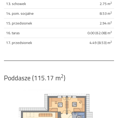
2
13. schowek
2.75 m
2
14. pom. socjalne
8.53 m
2
15. przedsionek
2.94 m
2
16. taras
0.00 (62.08) m
2
17. przedsionek
4.49 (8.53) m
2
Poddasze (115.17 m
)