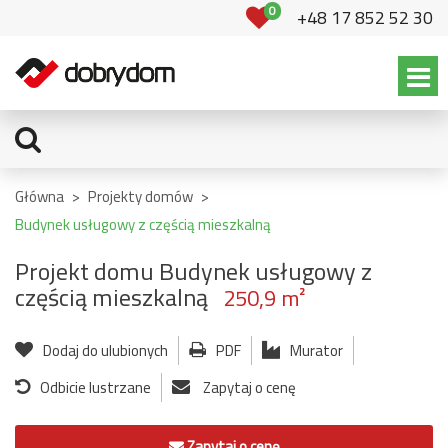
0
+48 17 852 52 30
Główna
>
Projekty domów
>
Budynek usługowy z częścią mieszkalną
Projekt domu Budynek usługowy z
częścią mieszkalną
250,9 m²
Dodaj do ulubionych
PDF
Murator
Odbicie lustrzane
Zapytaj o cenę
Zapytaj o cenę