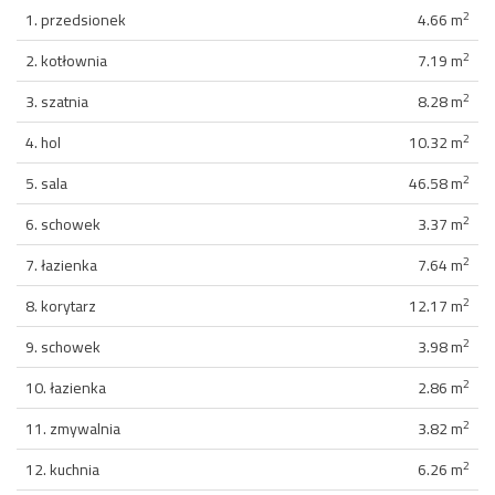
2
1. przedsionek
4.66 m
2
2. kotłownia
7.19 m
2
3. szatnia
8.28 m
2
4. hol
10.32 m
2
5. sala
46.58 m
2
6. schowek
3.37 m
2
7. łazienka
7.64 m
2
8. korytarz
12.17 m
2
9. schowek
3.98 m
2
10. łazienka
2.86 m
2
11. zmywalnia
3.82 m
2
12. kuchnia
6.26 m