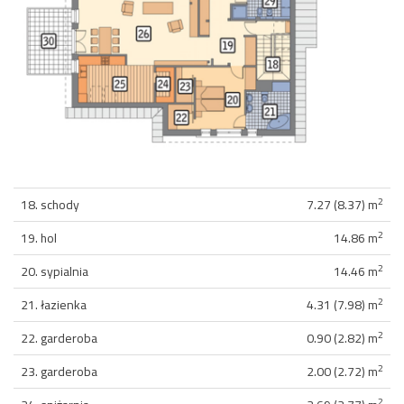
2
18. schody
7.27 (8.37) m
2
19. hol
14.86 m
2
20. sypialnia
14.46 m
2
21. łazienka
4.31 (7.98) m
2
22. garderoba
0.90 (2.82) m
2
23. garderoba
2.00 (2.72) m
2