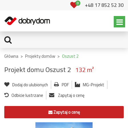
0
+48 17 852 52 30
Główna
>
Projekty domów
>
Oszust 2
Projekt domu Oszust 2
132 m²
Dodaj do ulubionych
PDF
MG-Projekt
Odbicie lustrzane
Zapytaj o cenę
Zapytaj o cenę