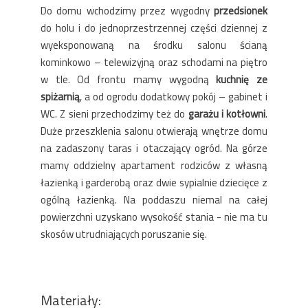
Do domu wchodzimy przez wygodny
przedsionek
do holu i do jednoprzestrzennej części dziennej z
wyeksponowaną na środku salonu ścianą
kominkowo – telewizyjną oraz schodami na piętro
w tle. Od frontu mamy wygodną
kuchnię ze
spiżarnią
, a od ogrodu dodatkowy pokój – gabinet i
WC. Z sieni przechodzimy też do
garażu i kotłowni
.
Duże przeszklenia salonu otwierają wnętrze domu
na zadaszony taras i otaczający ogród. Na górze
mamy oddzielny apartament rodziców z własną
łazienką i garderobą oraz dwie sypialnie dziecięce z
ogólną łazienką. Na poddaszu niemal na całej
powierzchni uzyskano wysokość stania - nie ma tu
skosów utrudniających poruszanie się.
Materiały: