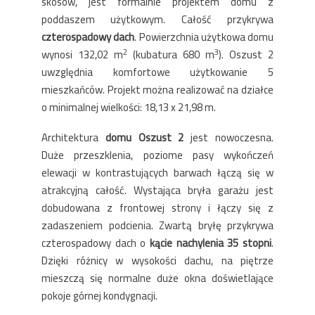
skosów, jest formalnie projektem domu z
poddaszem użytkowym. Całość przykrywa
czterospadowy dach
. Powierzchnia użytkowa domu
2
3
wynosi 132,02 m
(kubatura 680 m
). Oszust 2
uwzględnia komfortowe użytkowanie 5
mieszkańców. Projekt można realizować na działce
o minimalnej wielkości: 18,13 x 21,98 m.
Architektura
domu Oszust 2
jest nowoczesna.
Duże przeszklenia, poziome pasy wykończeń
elewacji w kontrastujących barwach łączą się w
atrakcyjną całość. Wystająca bryła garażu jest
dobudowana z frontowej strony i łączy się z
zadaszeniem podcienia. Zwartą bryłę przykrywa
czterospadowy dach o
kącie nachylenia 35
stopni
.
Dzięki różnicy w wysokości dachu, na piętrze
mieszczą się normalne duże okna doświetlające
pokoje górnej kondygnacji.