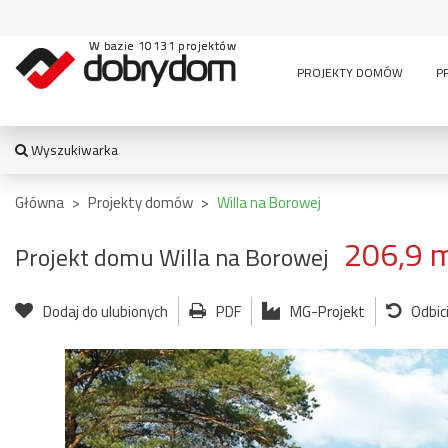
W bazie 10131 projektów
PROJEKTY DOMÓW
P
Wyszukiwarka
WYSZUKIWARKA
Główna
>
Projekty domów
>
Willa na Borowej
206,9 
Projekt domu Willa na Borowej
TYPY BUDYNKU:
Dodaj do ulubionych
PDF
MG-Projekt
Odbic
jednorodzinny
altana
bud. socja
dom z czę
dwurodzinny
garaż
usługową
garaż z częścią
wielomieszkaniowy
mieszkalną
usługowe
letniskowy
stajnia
wiata
pensjonaty,
bud.
garażowo
zajazdy i inne
gospodarczy
magazyn