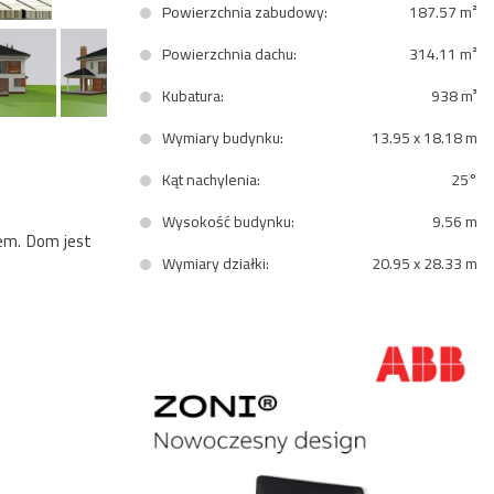
Powierzchnia zabudowy:
187.57 m²
Powierzchnia dachu:
314.11 m²
Kubatura:
938 m³
Wymiary budynku:
13.95 x 18.18 m
Kąt nachylenia:
25°
Wysokość budynku:
9.56 m
em. Dom jest
Wymiary działki:
20.95 x 28.33 m