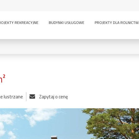
ROJEKTY REKREACYJNE
BUDYNKI USŁUGOWE
PROJEKTY DLA ROLNICTW
m²
0
KONDYGNACJE:
ie lustrzane
Zapytaj o cenę
lny
inwentarskie
parterowy
pi
ścią
sauna
wielokondygnacyjny
GARAŻE:
bez garażu
1-
-
owe