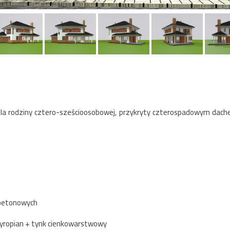
dla rodziny cztero-sześcioosobowej, przykryty czterospadowym dach
 betonowych
tyropian + tynk cienkowarstwowy