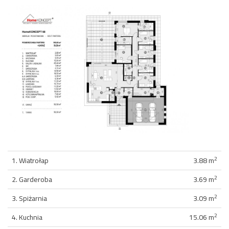
2
1. Wiatrołap
3.88 m
2
2. Garderoba
3.69 m
2
3. Spiżarnia
3.09 m
2
4. Kuchnia
15.06 m