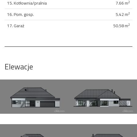
2
15. Kotłownia/pralnia
7.66 m
2
16. Pom. gosp.
5.42 m
2
17. Garaż
50.58 m
Elewacje