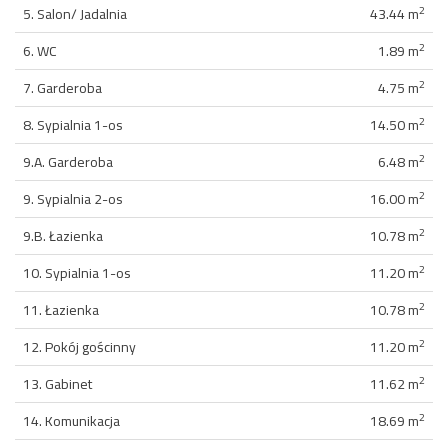
2
5. Salon/ Jadalnia
43.44 m
2
6. WC
1.89 m
2
7. Garderoba
4.75 m
2
8. Sypialnia 1-os
14.50 m
2
9.A. Garderoba
6.48 m
2
9. Sypialnia 2-os
16.00 m
2
9.B. Łazienka
10.78 m
2
10. Sypialnia 1-os
11.20 m
2
11. Łazienka
10.78 m
2
12. Pokój gościnny
11.20 m
2
13. Gabinet
11.62 m
2
14. Komunikacja
18.69 m