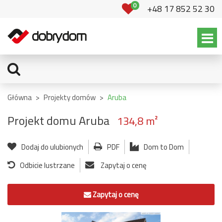
0
+48 17 852 52 30
Główna
>
Projekty domów
>
Aruba
Projekt domu Aruba
134,8 m²
Dodaj do ulubionych
PDF
Dom to Dom
Odbicie lustrzane
Zapytaj o cenę
Zapytaj o cenę