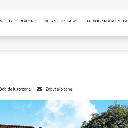
ROJEKTY REKREACYJNE
BUDYNKI USŁUGOWE
PROJEKTY DLA ROLNICTW
0
KONDYGNACJE:
Odbicie lustrzane
Zapytaj o cenę
lny
inwentarskie
parterowy
pi
ścią
sauna
wielokondygnacyjny
GARAŻE:
bez garażu
1-
-
owe