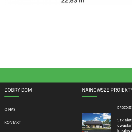
DOBRY DOM
NAJNOWSZE PROJEKT
DROZD SZ
O NAS
Szkiele
KONTAKT
dwustan
idealny 