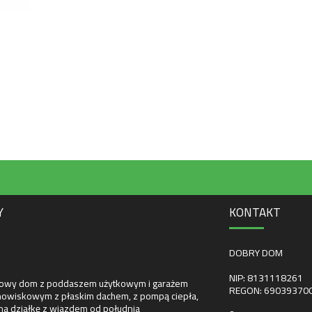
Y
KONTAKT
DOBRY DOM
NIP: 8131118261
towy dom z poddaszem użytkowym i garażem
REGON: 69039370
owiskowym z płaskim dachem, z pompą ciepła,
na działkę z wjazdem od południa