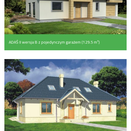
ADAŚ II wersja B z pojedynczym garażem (129.5 m²)