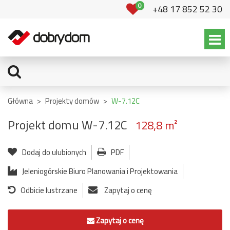
0
+48 17 852 52 30
Główna
>
Projekty domów
>
W-7.12C
Projekt domu W-7.12C
128,8 m²
Dodaj do ulubionych
PDF
Jeleniogórskie Biuro Planowania i Projektowania
Odbicie lustrzane
Zapytaj o cenę
Zapytaj o cenę