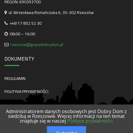
REGON: 690393700
ul. Wrzesława Romańczuka 6, 35-302 Rzeszów
+48 17 852 52 30
08:00 – 16:00
rzeszow@grupadobrydom.pl
DOKUMENTY
REGULAMIN
POLITYKA PRYWATNOŚCI
Administratorem danych osobowych jest Dobry Dom z
siedzibą w Rzeszowie. Więcej informacji na ten temat
znajduje się w naszej
Polityce prywatności.
O NAS
KONTAKT
SERWISY
POLECANE FIRMY
PROJEKTY
Zaakceptuj