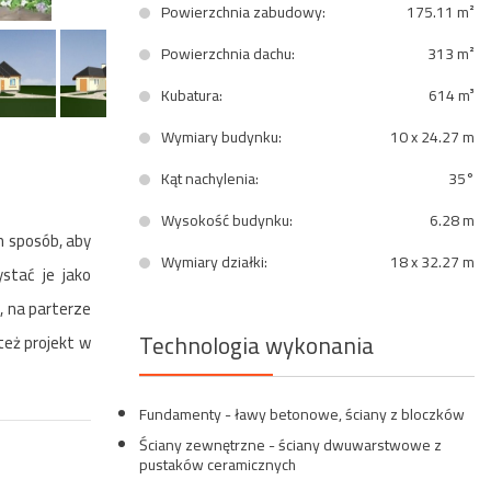
Powierzchnia zabudowy:
175.11 m²
Powierzchnia dachu:
313 m²
Kubatura:
614 m³
Wymiary budynku:
10 x 24.27 m
Kąt nachylenia:
35°
Wysokość budynku:
6.28 m
n sposób, aby
Wymiary działki:
18 x 32.27 m
stać je jako
, na parterze
Technologia wykonania
eż projekt w
Fundamenty - ławy betonowe, ściany z bloczków
Ściany zewnętrzne - ściany dwuwarstwowe z
pustaków ceramicznych