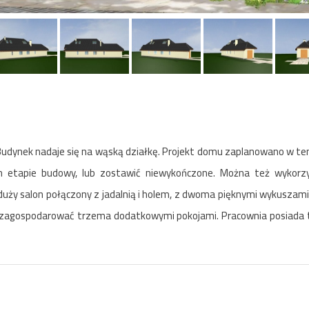
Budynek nadaje się na wąską działkę. Projekt domu zaplanowano w te
etapie budowy, lub zostawić niewykończone. Można też wykorzy
duży salon połączony z jadalnią i holem, z dwoma pięknymi wykuszami
a zagospodarować trzema dodatkowymi pokojami. Pracownia posiada t