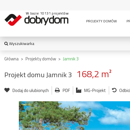
W bazie 10131 projektów
PROJEKTY DOMÓW
P
Wyszukiwarka
WYSZUKIWARKA
Główna
>
Projekty domów
>
Jamnik 3
168,2 m²
Projekt domu Jamnik 3
TYPY BUDYNKU:
Dodaj do ulubionych
PDF
MG-Projekt
Odbic
jednorodzinny
altana
bud. socja
dom z czę
dwurodzinny
garaż
usługową
garaż z częścią
wielomieszkaniowy
mieszkalną
usługowe
letniskowy
stajnia
wiata
pensjonaty,
bud.
garażowo
zajazdy i inne
gospodarczy
magazyn