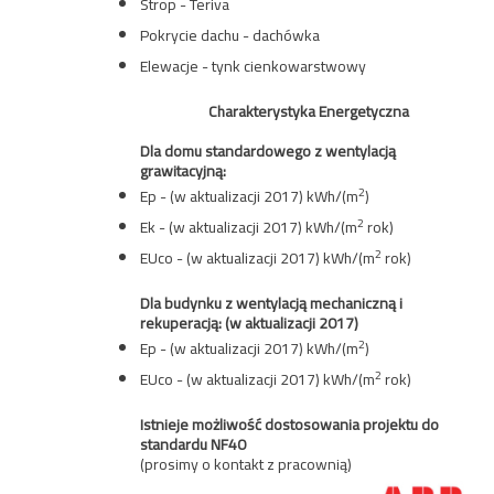
Strop - Teriva
Pokrycie dachu - dachówka
Elewacje - tynk cienkowarstwowy
Charakterystyka Energetyczna
Dla domu standardowego z wentylacją
grawitacyjną:
2
Ep - (w aktualizacji 2017) kWh/(m
)
2
Ek - (w aktualizacji 2017) kWh/(m
rok)
2
EUco - (w aktualizacji 2017) kWh/(m
rok)
Dla budynku z wentylacją mechaniczną i
rekuperacją:
(w aktualizacji 2017)
2
Ep - (w aktualizacji 2017) kWh/(m
)
2
EUco - (w aktualizacji 2017) kWh/(m
rok)
Istnieje możliwość dostosowania projektu do
standardu NF40
(prosimy o kontakt z pracownią)