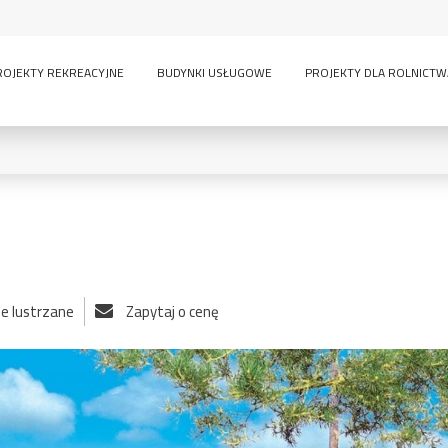
ROJEKTY REKREACYJNE
BUDYNKI USŁUGOWE
PROJEKTY DLA ROLNICTW
0
KONDYGNACJE:
ie lustrzane
Zapytaj o cenę
lny
inwentarskie
parterowy
pi
ścią
sauna
wielokondygnacyjny
GARAŻE:
bez garażu
1-
-
owe