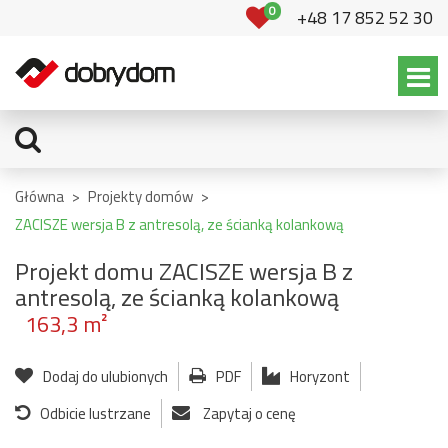
0
+48 17 852 52 30
Główna
>
Projekty domów
>
ZACISZE wersja B z antresolą, ze ścianką kolankową
Projekt domu ZACISZE wersja B z
antresolą, ze ścianką kolankową
163,3 m²
Dodaj do ulubionych
PDF
Horyzont
Odbicie lustrzane
Zapytaj o cenę