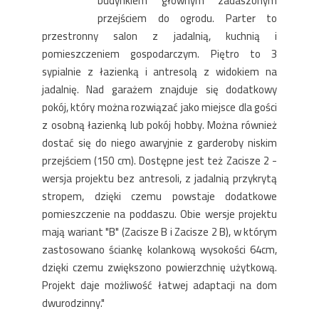
budynkiem głównym zadaszonym
przejściem do ogrodu. Parter to
przestronny salon z jadalnią, kuchnią i
pomieszczeniem gospodarczym. Piętro to 3
sypialnie z łazienką i antresolą z widokiem na
jadalnię. Nad garażem znajduje się dodatkowy
pokój, który można rozwiązać jako miejsce dla gości
z osobną łazienką lub pokój hobby. Można również
dostać się do niego awaryjnie z garderoby niskim
przejściem (150 cm). Dostępne jest też Zacisze 2 -
wersja projektu bez antresoli, z jadalnią przykrytą
stropem, dzięki czemu powstaje dodatkowe
pomieszczenie na poddaszu. Obie wersje projektu
mają wariant "B" (Zacisze B i Zacisze 2 B), w którym
zastosowano ściankę kolankową wysokości 64cm,
dzięki czemu zwiększono powierzchnię użytkową.
Projekt daje możliwość łatwej adaptacji na dom
dwurodzinny."