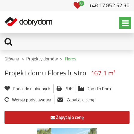
0
+48 17 852 52 30
Główna
>
Projekty domów
>
Flores
Projekt domu Flores lustro
167,1 m²
Dodaj do ulubionych
PDF
Dom to Dom
Wersja podstawowa
Zapytaj o cenę
Zapytaj o cenę