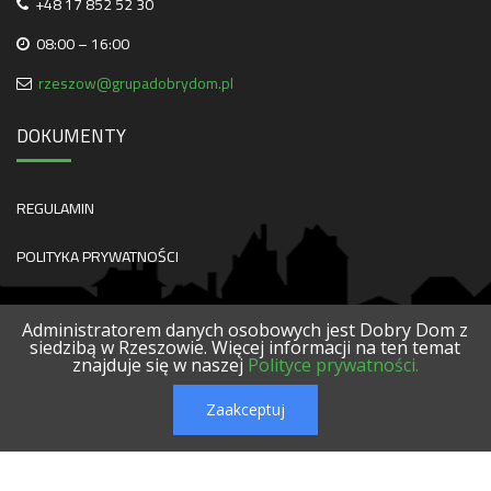
+48 17 852 52 30
08:00 – 16:00
rzeszow@grupadobrydom.pl
DOKUMENTY
REGULAMIN
POLITYKA PRYWATNOŚCI
Administratorem danych osobowych jest Dobry Dom z
siedzibą w Rzeszowie. Więcej informacji na ten temat
znajduje się w naszej
Polityce prywatności.
O NAS
KONTAKT
SERWISY
POLECANE FIRMY
PROJEKTY
Zaakceptuj
© 2026 DOBRY DOM. WSZELKIE PRAWA ZASTRZEŻONE.