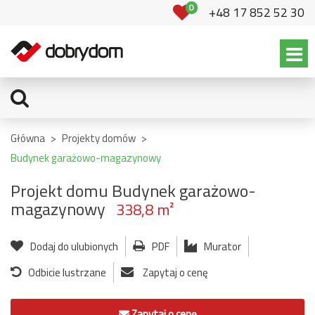
0
+48 17 852 52 30
Główna
>
Projekty domów
>
Budynek garażowo-magazynowy
Projekt domu Budynek garażowo-
magazynowy
338,8 m²
Dodaj do ulubionych
PDF
Murator
Odbicie lustrzane
Zapytaj o cenę
Zapytaj o cenę